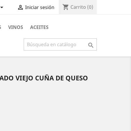
shopping_cart


Carrito
(0)
Iniciar sesión
S
VINOS
ACEITES

DO VIEJO CUÑA DE QUESO
O