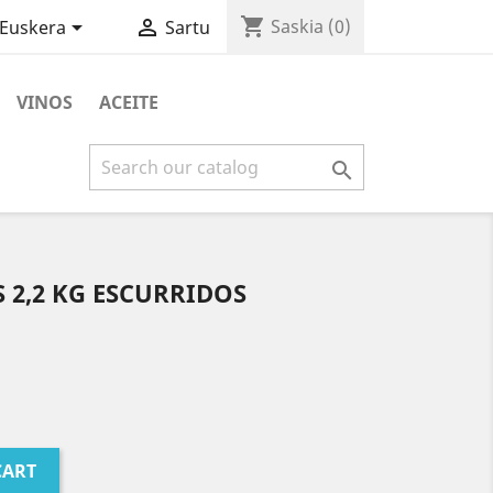
shopping_cart


Saskia
(0)
Euskera
Sartu
VINOS
ACEITE

S 2,2 KG ESCURRIDOS
CART